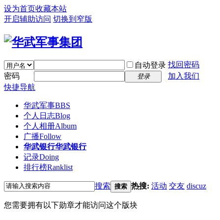
设为首页
收藏本站
开启辅助访问
切换到窄版
找回密码
自动登录
密码
加入我们
登录
快捷导航
华武军事
BBS
个人日志
Blog
个人相册
Album
广播
Follow
华武银行
华武银行
记录
Doing
排行榜
Ranklist
搜索
热搜:
活动
交友
discuz
搜索
您需要拥有以下勋章才能访问这个版块