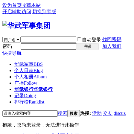
设为首页
收藏本站
开启辅助访问
切换到窄版
找回密码
自动登录
密码
加入我们
登录
快捷导航
华武军事
BBS
个人日志
Blog
个人相册
Album
广播
Follow
华武银行
华武银行
记录
Doing
排行榜
Ranklist
搜索
热搜:
活动
交友
discuz
搜索
抱歉，您尚未登录，无法进行此操作