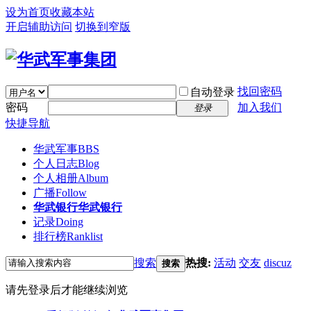
设为首页
收藏本站
开启辅助访问
切换到窄版
找回密码
自动登录
密码
加入我们
登录
快捷导航
华武军事
BBS
个人日志
Blog
个人相册
Album
广播
Follow
华武银行
华武银行
记录
Doing
排行榜
Ranklist
搜索
热搜:
活动
交友
discuz
搜索
请先登录后才能继续浏览