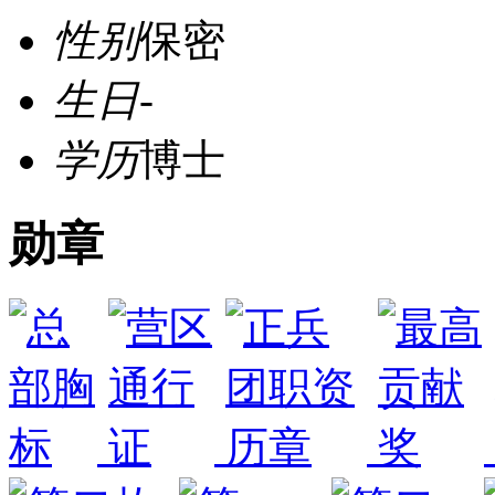
性别
保密
生日
-
学历
博士
勋章