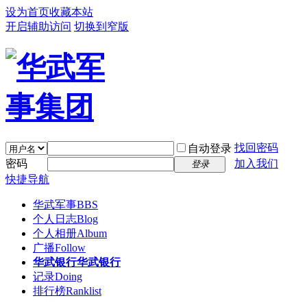
设为首页
收藏本站
开启辅助访问
切换到窄版
找回密码
自动登录
密码
加入我们
登录
快捷导航
华武军事
BBS
个人日志
Blog
个人相册
Album
广播
Follow
华武银行
华武银行
记录
Doing
排行榜
Ranklist