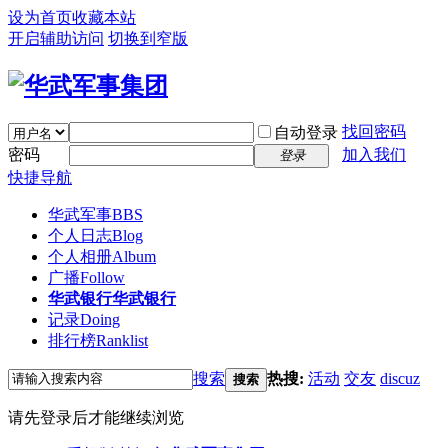
设为首页
收藏本站
开启辅助访问
切换到窄版
找回密码
自动登录
密码
加入我们
登录
快捷导航
华武军事
BBS
个人日志
Blog
个人相册
Album
广播
Follow
华武银行
华武银行
记录
Doing
排行榜
Ranklist
搜索
热搜:
活动
交友
discuz
搜索
请先登录后才能继续浏览