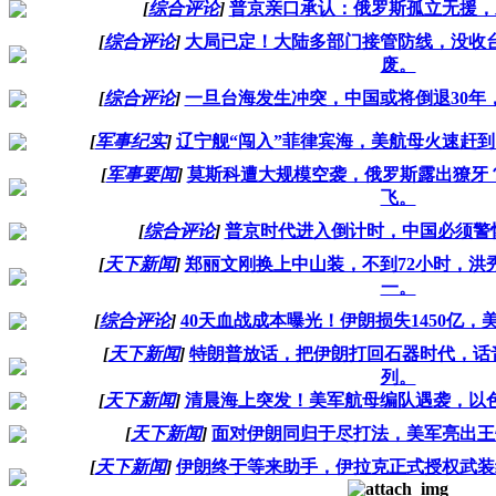
[
综合评论
]
普京亲口承认：俄罗斯孤立无援，
[
综合评论
]
大局已定！大陆多部门接管防线，没收
废。
[
综合评论
]
一旦台海发生冲突，中国或将倒退30年
[
军事纪实
]
辽宁舰“闯入”菲律宾海，美航母火速赶
[
军事要闻
]
莫斯科遭大规模空袭，俄罗斯露出獠牙？
飞。
[
综合评论
]
普京时代进入倒计时，中国必须警惕
[
天下新闻
]
郑丽文刚换上中山装，不到72小时，洪
一。
[
综合评论
]
40天血战成本曝光！伊朗损失1450亿，
[
天下新闻
]
特朗普放话，把伊朗打回石器时代，话
列。
[
天下新闻
]
清晨海上突发！美军航母编队遇袭，以
[
天下新闻
]
面对伊朗同归于尽打法，美军亮出王
[
天下新闻
]
伊朗终于等来助手，伊拉克正式授权武装