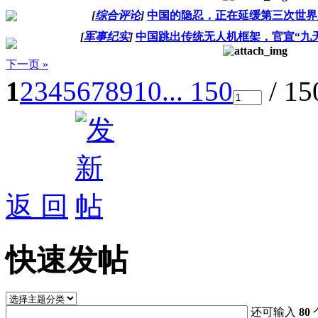
[
综合评论
]
中国的隐忍，正在延缓第三次世界
[
军事纪实
]
中国跳出传统无人机框架，官宣“九
下一页 »
1
2
3
4
5
6
7
8
9
10
... 150
/ 1
返 回
快速发帖
还可输入
80