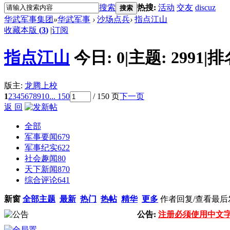
搜索
热搜:
活动
交友
discuz
搜索
华武军事集团
»
华武军事
›
沙场点兵
›
指点江山
收藏本版
(
3
)
|
订阅
指点江山
今日:
0
|
主题:
2991
|
排
版主:
龙腾上校
1
2
3
4
5
6
7
8
9
10
... 150
/ 150 页
下一页
返 回
全部
军事要闻
679
军事纪实
622
社会趣闻
80
天下新闻
870
综合评论
641
新窗
全部主题
最新
热门
热帖
精华
更多
作者
回复/查看
最后
公告:
注册必须使用中文