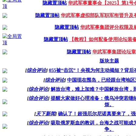
隐藏置顶帖
华武军事董事会【2025】第1号
隐藏置顶帖
华武军事虚拟部队军职军衔晋升及有
隐藏置顶帖
华武军事集团评分权限及标
隐藏置顶帖
【教程】如何配备使用论坛装
隐藏置顶帖
华武军事集团论坛章程
版块主题
[
综合评论
]
055被“击沉”！央视为何主动揭短？背
[
综合评论
]
中国现在围岛，已经跟台湾地区
[
综合评论
]
解放台湾，难上加难？中国解放台湾，
[
综合评论
]
提醒大家做好心理准备：俄乌冲突若继
烦。
[
天下新闻
]
确认了！超强厄尔尼诺真要来了，强
[
综合评论
]
吸取俄罗斯血的教训，台海之战可能成
争。