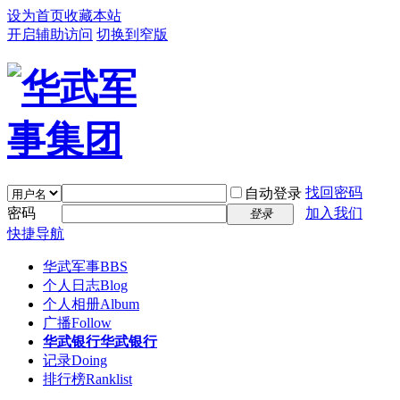
设为首页
收藏本站
开启辅助访问
切换到窄版
找回密码
自动登录
密码
加入我们
登录
快捷导航
华武军事
BBS
个人日志
Blog
个人相册
Album
广播
Follow
华武银行
华武银行
记录
Doing
排行榜
Ranklist